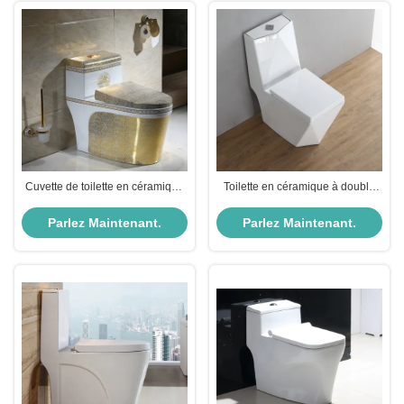
Cuvette de toilette en céramique
Toilette en céramique à double
blanche à double écoulement
chasse d'eau
3L/6L
Parlez Maintenant.
Parlez Maintenant.