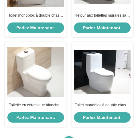
Toilet monobloc à double chasse
Retour aux toilettes murales sans
d'eau avec réservoir en
bride à double chasse en
céramique
céramique blanche
Parlez Maintenant.
Parlez Maintenant.
Toilette en céramique blanche à
Toilet monobloc à double chasse
double arroseur 3L/6L
avec glaçure résistante aux
rayures
Parlez Maintenant.
Parlez Maintenant.