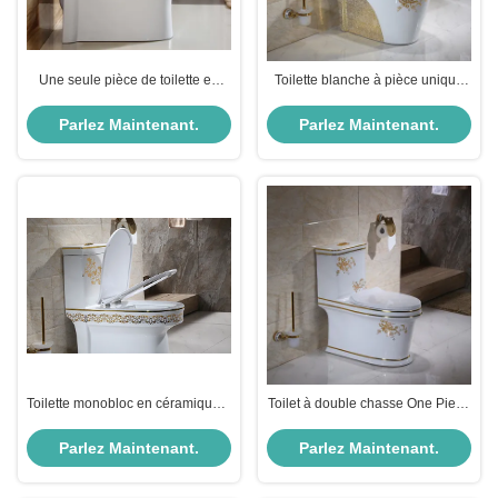
Une seule pièce de toilette en
Toilette blanche à pièce unique
céramique blanche
avec économie d'eau à double
évacuation 3L 6L
Parlez Maintenant.
Parlez Maintenant.
Toilette monobloc en céramique à
Toilet à double chasse One Piece
motifs dorés, double chasse
avec fermeture douce, céramique
3L/6L
blanche dorée
Parlez Maintenant.
Parlez Maintenant.