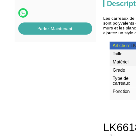
Descript
Les carreaux de 
sont polyvalents
murs et les plan
Parlez Maintenant.
ajoutez un style 
Article n°
LK
Taille
Matériel
Grade
Type de
carreaux
Fonction
LK661