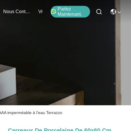
Parlez
Nous Contacter
Vr
Maintenant.
 AAA imperméable à l'eau Terrazzo
Carreaux De Porcelaine De 60x60 Cm