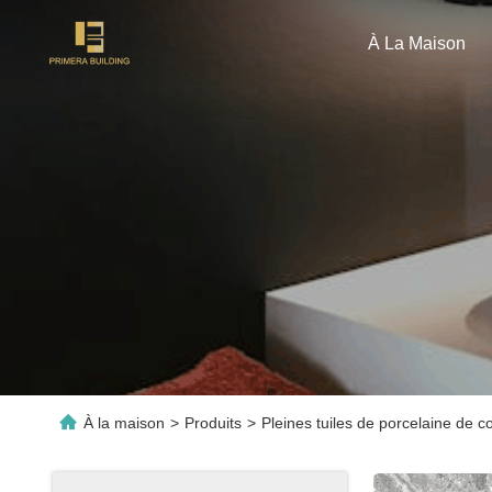
À La Maison
À la maison
>
Produits
>
Pleines tuiles de porcelaine de c