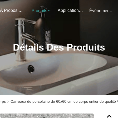
À Propos De Nous
Application Du Projet
Produits
Événements
Détails Des Produits
orps
>
Carreaux de porcelaine de 60x60 cm de corps entier de qualité