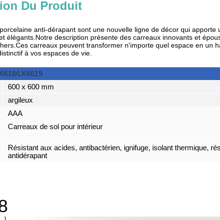
ion Du Produit
porcelaine anti-dérapant sont une nouvelle ligne de décor qui apporte
 et élégants.Notre description présente des carreaux innovants et épous
chers.Ces carreaux peuvent transformer n'importe quel espace en un h
distinctif à vos espaces de vie.
6618/LK6619
600 x 600 mm
argileux
AAA
Carreaux de sol pour intérieur
Résistant aux acides, antibactérien, ignifuge, isolant thermique, rés
antidérapant
8