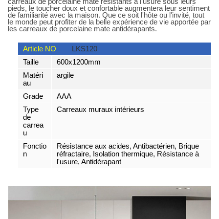
carreaux de porcelaine mate résistants à l'usure sous leurs
pieds, le toucher doux et confortable augmentera leur sentiment
de familiarité avec la maison. Que ce soit l'hôte ou l'invité, tout
le monde peut profiter de la belle expérience de vie apportée par
les carreaux de porcelaine mate antidérapants.
Article NO
LKS120
Taille
600x1200mm
Matéri
argile
au
Grade
AAA
Type
Carreaux muraux intérieurs
de
carrea
u
Fonctio
Résistance aux acides, Antibactérien, Brique
n
réfractaire, Isolation thermique, Résistance à
l'usure, Antidérapant