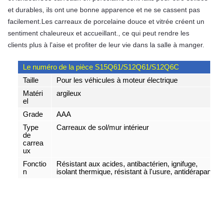
et durables, ils ont une bonne apparence et ne se cassent pas 
facilement.Les carreaux de porcelaine douce et vitrée créent un 
sentiment chaleureux et accueillant., ce qui peut rendre les 
clients plus à l'aise et profiter de leur vie dans la salle à manger.
Le numéro de la pièce S15Q61/S12Q61/S12Q6C
Taille
Pour les véhicules à moteur électrique
Matéri
argileux
el
Grade
AAA
Type
Carreaux de sol/mur intérieur
de
carrea
ux
Fonctio
Résistant aux acides, antibactérien, ignifuge,
n
isolant thermique, résistant à l'usure, antidérapant