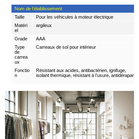
Nom de l'établissement
Taille
Pour les véhicules à moteur électrique
Matéri
argileux
el
Grade
AAA
Type
Carreaux de sol pour intérieur
de
carrea
ux
Fonctio
Résistant aux acides, antibactérien, ignifuge,
n
isolant thermique, résistant à l'usure, antidérapant