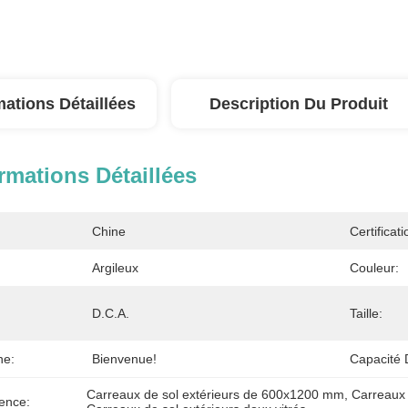
mations Détaillées
Description Du Produit
rmations Détaillées
Chine
Certificati
Argileux
Couleur:
D.C.A.
Taille:
ne:
Bienvenue!
Capacité 
Carreaux de sol extérieurs de 600x1200 mm
, 
Carreaux 
ence: