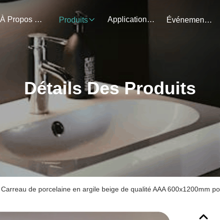
À Propos De Nous
Application Du Projet
Produits
Événements
Détails Des Produits
Carreau de porcelaine en argile beige de qualité AAA 600x1200mm pour