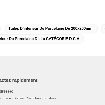
Tuiles D'intérieur De Porcelaine De 200x200mm
térieur De Porcelaine De La CATÉGORIE D.C.A.
actez rapidement
dresse:
506 ville créative, Chancheng, Foshan.
éléphone :
6--17818909251