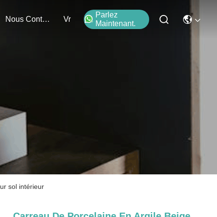
Parlez
Nous Contacter
Vr
Maintenant.
 sol intérieur
Carreau De Porcelaine En Argile Beige