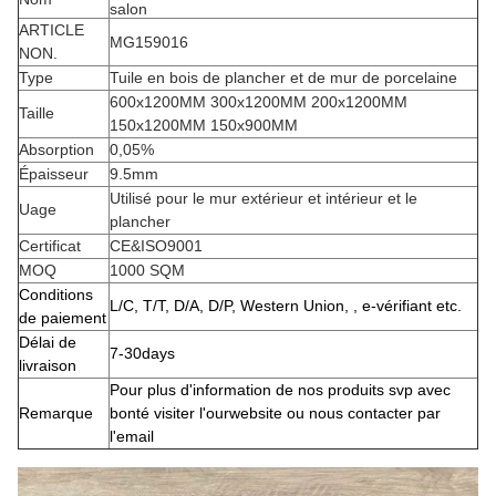
salon
ARTICLE
MG159016
NON.
Type
Tuile en bois de plancher et de mur de porcelaine
600x1200MM 300x1200MM 200x1200MM
Taille
150x1200MM 150x900MM
Absorption
0,05%
Épaisseur
9.5mm
Utilisé pour le mur extérieur et intérieur et le
Uage
plancher
Certificat
CE&ISO9001
MOQ
1000 SQM
Conditions
L/C, T/T, D/A, D/P, Western Union, , e-vérifiant etc.
de paiement
Délai de
7-30days
livraison
Pour plus d'information de nos produits svp avec
Remarque
bonté visiter l'ourwebsite ou nous contacter par
l'email